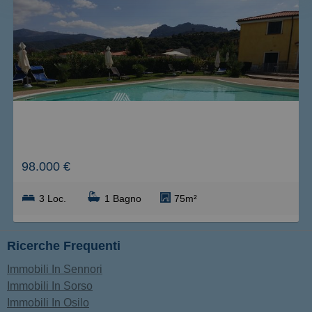
Meno recente
Economici
più cari
più piccoli
A
più grandi
ppartamento in Località scalitta, Santa Maria Coghinas
98.000 €
3 Loc.
1 Bagno
75m²
Ricerche Frequenti
Immobili In Sennori
Immobili In Sorso
Immobili In Osilo