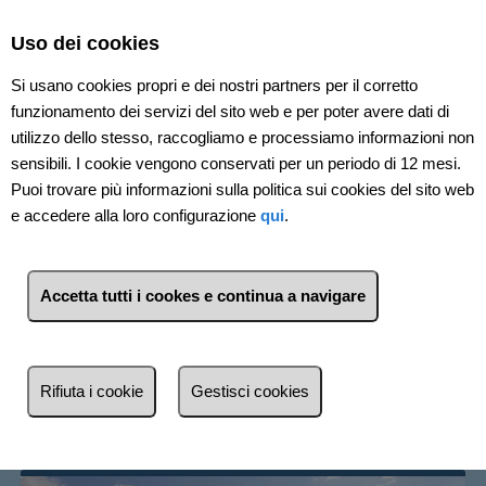
Select Language
▼
Uso dei cookies
Si usano cookies propri e dei nostri partners per il corretto
funzionamento dei servizi del sito web e per poter avere dati di
utilizzo dello stesso, raccogliamo e processiamo informazioni non
sensibili. I cookie vengono conservati per un periodo di 12 mesi.
Puoi trovare più informazioni sulla politica sui cookies del sito web
e accedere alla loro configurazione
qui
.
1
Immobili
Santa Maria Coghinas
Accetta tutti i cookes e continua a navigare
(Sassari)
Lista
Mappa
Filtri
Rifiuta i cookie
Gestisci cookies
Più recente
Più recente