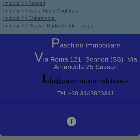
Immobili In Sassari
Immobili In Santa Maria Coghinas
Immobili In Chiaramonti
Immobili In Ottava - Buddi Buddi - Taniga
P
aschino Immobiliare
V
ia Roma 121- Sennori (SS) -Via
Amendola 25 Sassari
i
nfo@paschinoimmobiliare.it
Tel. +39 3443823341